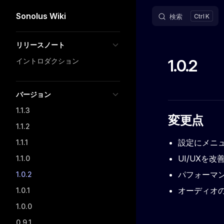
Sonolus Wiki
検索
K
Skip to content
Sidebar Navigation
リリースノート
1.0.2
イントロダクション
バージョン
1.1.3
変更点
1.1.2
設定にメニ
1.1.1
UI/UXを
1.1.0
パフォーマ
1.0.2
オーディオの
1.0.1
1.0.0
0.9.1