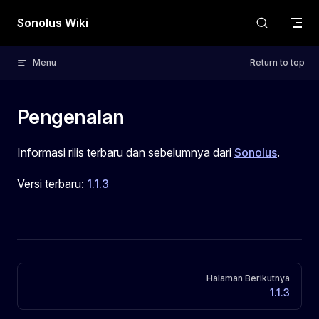
Skip to content
Sonolus Wiki
Menu
Return to top
Pengenalan
Informasi rilis terbaru dan sebelumnya dari
Sonolus
.
Versi terbaru:
1.1.3
Pager
Halaman Berikutnya
1.1.3