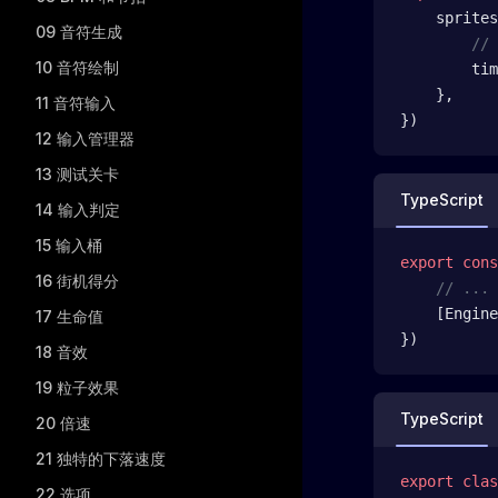
    sprites
09 音符生成
        // 
10 音符绘制
        tim
    },
11 音符输入
})
12 输入管理器
13 测试关卡
TypeScript
14 输入判定
15 输入桶
export
 cons
16 街机得分
    // ...
    [Engine
17 生命值
})
18 音效
19 粒子效果
TypeScript
20 倍速
21 独特的下落速度
export
 clas
22 选项