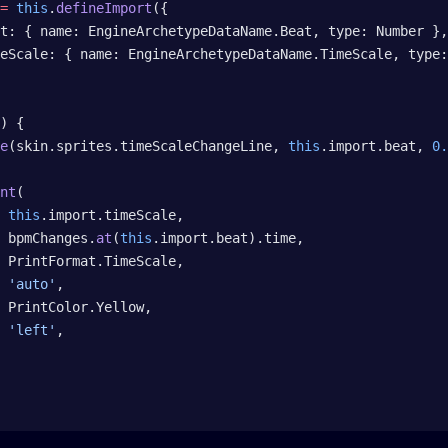
=
 this
.
defineImport
({
t: { name: EngineArchetypeDataName.Beat, type: Number },
eScale: { name: EngineArchetypeDataName.TimeScale, type:
) {
e
(skin.sprites.timeScaleChangeLine, 
this
.import.beat, 
0.
nt
(
 this
.import.timeScale,
 bpmChanges.
at
(
this
.import.beat).time,
 PrintFormat.TimeScale,
 'auto'
,
 PrintColor.Yellow,
 'left'
,