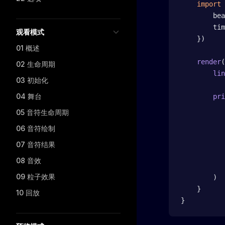
    import
 
        bea
        tim
观看模式
    })
01 概述
    render
(
02 生命周期
        lin
03 初始化
04 舞台
        pri
           
05 音符生命周期
           
06 音符绘制
           
           
07 音符结果
           
08 音效
           
09 粒子效果
        )
    }
10 回放
}