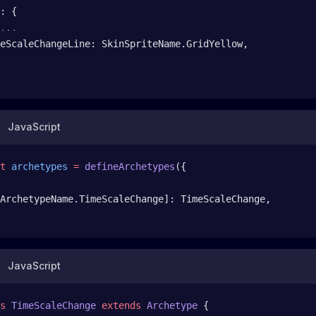
: {
...
eScaleChangeLine: SkinSpriteName.GridYellow,
JavaScript
t
 archetypes
 =
 defineArchetypes
({
ArchetypeName.TimeScaleChange]: TimeScaleChange,
JavaScript
s
 TimeScaleChange
 extends
 Archetype
 {