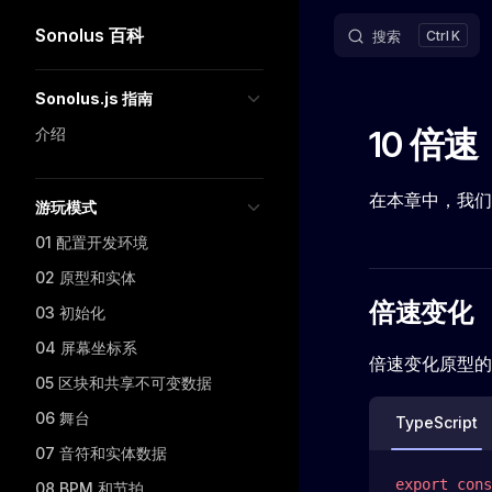
Sonolus 百科
搜索
K
Skip to content
Sidebar Navigation
Sonolus.js 指南
10 倍速
介绍
在本章中，我们
游玩模式
01 配置开发环境
02 原型和实体
倍速变化
03 初始化
04 屏幕坐标系
倍速变化原型的
05 区块和共享不可变数据
06 舞台
TypeScript
07 音符和实体数据
export
 cons
08 BPM 和节拍