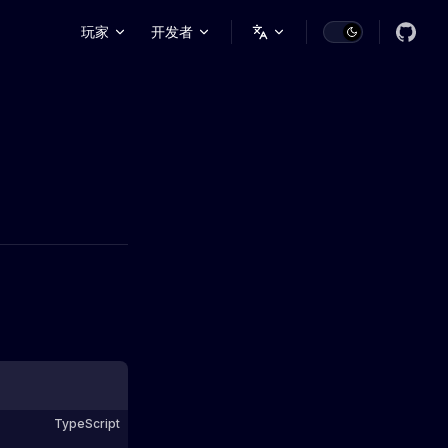
Main Navigation
玩家
开发者
TypeScript