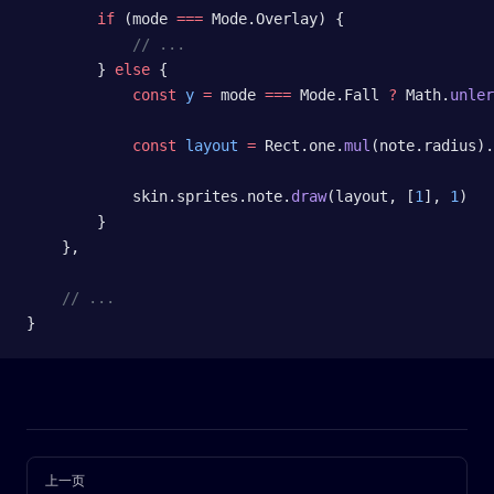
        if
 (mode 
===
 Mode.Overlay) {
            // ...
        } 
else
 {
            const
 y
 =
 mode 
===
 Mode.Fall 
?
 Math.
unler
            const
 layout
 =
 Rect.one.
mul
(note.radius).
            skin.sprites.note.
draw
(layout, [
1
], 
1
)
        }
    },
    // ...
}
Pager
上一页