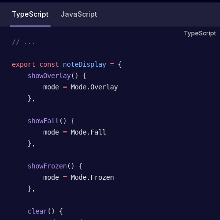
TypeScript
JavaScript
TypeScript
// ...
export
 const
 noteDisplay
 =
 {
    showOverlay
() {
        mode 
=
 Mode.Overlay
    },
    showFall
() {
        mode 
=
 Mode.Fall
    },
    showFrozen
() {
        mode 
=
 Mode.Frozen
    },
    clear
() {