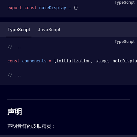
TypeScript
export
 const
 noteDisplay
 =
 {}
TypeScript
JavaScript
TypeScript
// ...
const
 components
 =
 [initialization, stage, noteDispla
// ...
声明
声明音符的皮肤精灵：