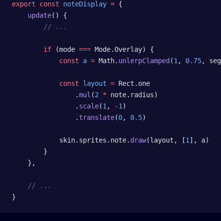
export
 const
 noteDisplay
 =
 {
    update
() {
        // ...
        if
 (mode 
===
 Mode.Overlay) {
            const
 a
 =
 Math.
unlerpClamped
(
1
, 
0.75
, seg
            const
 layout
 =
 Rect.one
                .
mul
(
2
 *
 note.radius)
                .
scale
(
1
, 
-
1
)
                .
translate
(
0
, 
0.5
)
            skin.sprites.note.
draw
(layout, [
1
], a)
        }
    },
    // ...
}