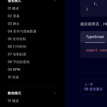
预览模式
    },
01 概述
}
02 屏幕
03 舞台
就目前而言，Hi
04 音符与面板数量
TypeScript
05 音符绘制
06 打印时间
export
 cons
07 绘制刻度
08 节拍刻度线
09 BPM
10 倍速
Pager
上一页
05 音符显示
教程模式
01 概述