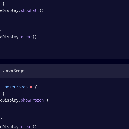
 {
eDisplay.
showFall
()
{
eDisplay.
clear
()
JavaScript
t
 noteFrozen
 =
 {
 {
eDisplay.
showFrozen
()
{
eDisplay.
clear
()