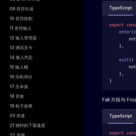
TypeScript
09 音符生成
10 音符绘制
export
 cons
11 音符输入
    enter
()
12 输入管理器
        not
    },
13 测试关卡
14 输入判定
    exit
() 
15 输入桶
        not
    },
16 街机得分
}
17 生命值
18 音效
Fall 片段与 F
19 粒子效果
20 倍速
TypeScript
21 独特的下落速度
export
 cons
22 选项