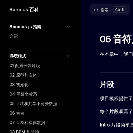
Sonolus 百科
搜索
K
Skip to content
Sidebar Navigation
Sonolus.js 指南
06 音
介绍
在本章中，我们
游玩模式
01 配置开发环境
02 原型和实体
片段
03 初始化
04 屏幕坐标系
项目模板提供了
05 区块和共享不可变数据
每个片段暴露
06 舞台
07 音符和实体数据
Intro 片段简
08 BPM 和节拍