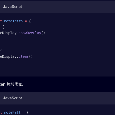
JavaScript
t
 noteIntro
 =
 {
 {
eDisplay.
showOverlay
()
{
eDisplay.
clear
()
rozen 片段类似：
JavaScript
t
 noteFall
 =
 {